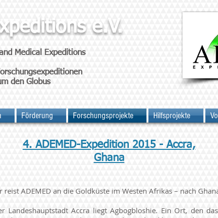
peditions e.V.
and Medical Expeditions
Forschungsexpeditionen
um den Globus
n
Förderung
Forschungsprojekte
Hilfsprojekte
Vo
4. ADEMED-Expedition 2015 - Accra,
Ghana
hr reist ADEMED an die Goldküste im Westen Afrikas – nach Ghan
 Landeshauptstadt Accra liegt Agbogbloshie. Ein Ort, den das 