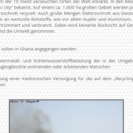
m der 10 meist verseuchten Orten der Welt erklärte. In den Med
ic city“ bekannt. Auf einem ca. 1.600 ha großen Gebiet werden 
roschrott recycelt. Auch große Mengen Elektroschrott aus Deuts
Um an wertvolle Rohstoffe, wie vor allem Kupfer und Aluminium,
ertrümmert und verbrannt. Dabei wird keinerlei Rücksicht auf Ge
und die Umwelt genommen.
e sollen in Ghana angegangen werden:
hwermetall- und Kohlenwasserstoffbelastung der in der Umgeb
 Agbogbloshie wohnenden oder arbeitenden Menschen
nung einer medizinischen Versorgung für die auf dem „Recycling
hen