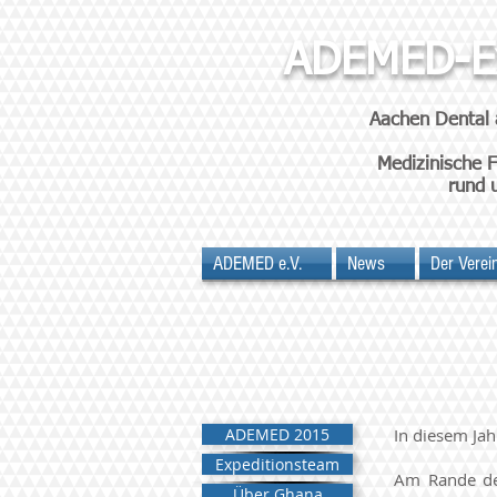
ADEMED-Ex
Aachen Dental 
Medizinische 
rund 
ADEMED e.V.
News
Der Verei
ADEMED 2015
In diesem Ja
Expeditionsteam
Am Rande der
Über Ghana