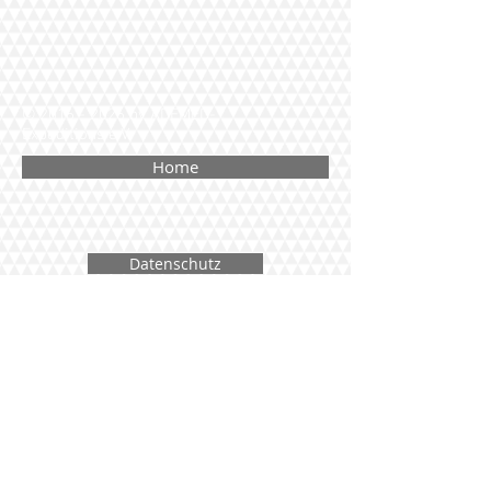
©
2016 - 2026
by ADEMED-
Expeditions e.V.
Home
Datenschutz
Kontakt